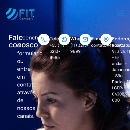
Fale
Preencha
Telefone
Whatsapp
E-mail
Endere
conosco
o
+55 (11)
(11) 3213-
contato@fitcontabil
Rua Carl
3213-
9699
Villalva, 1
formulário
9695
– 6º
ou
andar -
entre
Jabaquar
– São
em
Paulo – S
contato
| CEP:
através
04307-
de
000
nossos
canais.